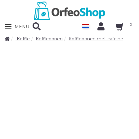
0
Zobrazit
MENU
nabidku
Koffie
Koffiebonen
Koffiebonen met cafeïne