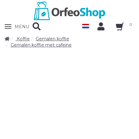
0
Zobrazit
MENU
nabidku
Koffie
Gemalen koffie
Gemalen koffie met cafeïne