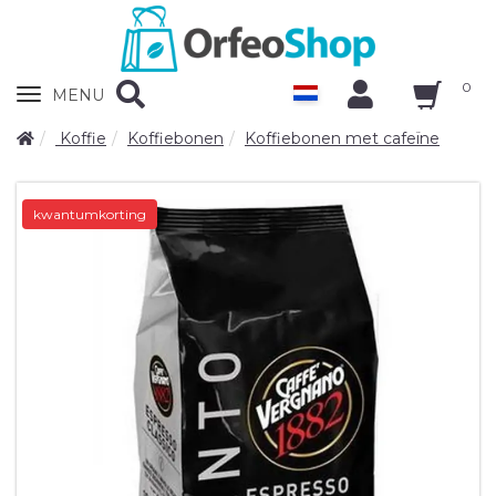
0
Zobrazit
MENU
nabidku
Koffie
Koffiebonen
Koffiebonen met cafeïne
kwantumkorting