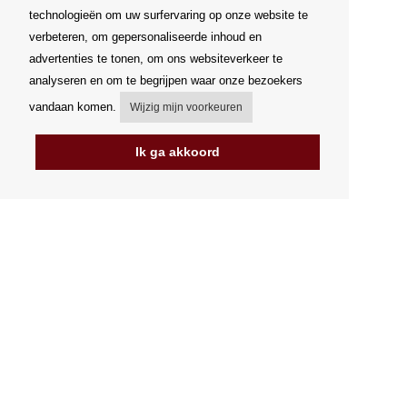
technologieën om uw surfervaring op onze website te
verbeteren, om gepersonaliseerde inhoud en
advertenties te tonen, om ons websiteverkeer te
analyseren en om te begrijpen waar onze bezoekers
vandaan komen.
Wijzig mijn voorkeuren
Ik ga akkoord
Mijn account
Verzending
Betalingsmogelijkheden
Hoe te winkelen
PickUp Parcelshop
Algemene voorwaarden