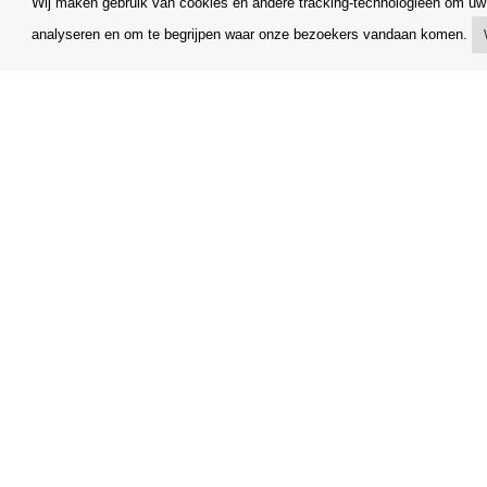
Wij maken gebruik van cookies en andere tracking-technologieën om uw 
analyseren en om te begrijpen waar onze bezoekers vandaan komen.
Mijn account
Algemene
Verzending
Klachtenr
Betalingsmogelijkheden
Opzegging
Hoe te winkelen
Facturerin
PickUp Parcelshop
FAQ
Copyright © Orfeo Office, s.r.o. Alle rechten voorbehouden.