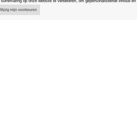
surfervaring op onze website te verbeteren, om gepersonaliseerde inhoud en 
Wijzig mijn voorkeuren
 voorwaarden
Winkel
egeling
Gegevensbescherming
 van het contract
Gegevensbeveiliging Orfeo Office s.r
g in de EU
Merken