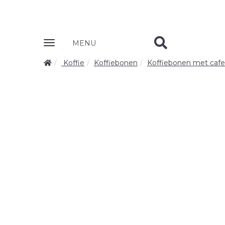
Zobrazit
MENU
nabidku
Koffie
Koffiebonen
Koffiebonen met cafe