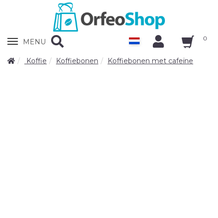
0
Zobrazit
MENU
nabidku
Koffie
Koffiebonen
Koffiebonen met cafeïne