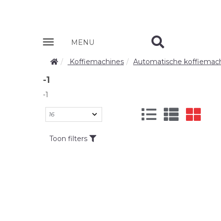
Zobrazit
MENU
nabidku
Koffiemachines
Automatische koffiemac
-1
-1
Toon filters