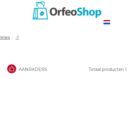
hines
-1
AANRADERS
Totaal producten
1