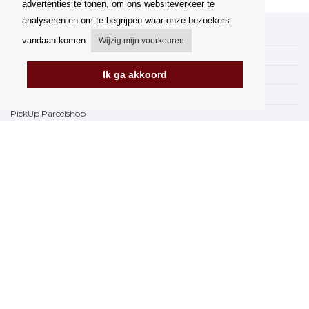
advertenties te tonen, om ons websiteverkeer te
analyseren en om te begrijpen waar onze bezoekers
Mijn account
vandaan komen.
Wijzig mijn voorkeuren
Verzending
Ik ga akkoord
Betalingsmogelijkheden
Hoe te winkelen
PickUp Parcelshop
Algemene voorwaarden
Klachtenregeling
Opzegging van het contract
Facturering in de EU
FAQ
Winkel
Gegevensbescherming
Gegevensbeveiliging Orfeo Office s.r.o.
Merken