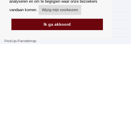
analyseren en om te begrijpen waar onze bezoekers
Mijn account
vandaan komen.
Wijzig mijn voorkeuren
Verzending
Ik ga akkoord
Betalingsmogelijkheden
Hoe te winkelen
PickUp Parcelshop
Algemene voorwaarden
Klachtenregeling
Opzegging van het contract
Facturering in de EU
FAQ
Winkel
Gegevensbescherming
Gegevensbeveiliging Orfeo Office s.r.o.
Merken
www.Orfeoshop.nl