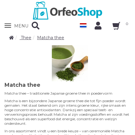
0
Zobrazit
MENU
nabidku
Thee
Matcha thee
Matcha thee
Matcha thee – traditionele Japanse groene thee in poedervorm
Matcha is een bijzondere Japanse groene thee die tot fijn poeder wordt
gemalen. Het staat bekend om zijn intens groene kleur, rijke smaak en
hoge concentratie antioxidanten. Dankzij een speciaal teelt- en
verwerkingsproces behoudt Matcha al zijn voedingsstoffen en wordt het
beschouwd als een superfood dat energie, concentratie en welzijn
ondersteunt.
In ons assortiment vindt u een brede keuze – van ceremoniële Matcha