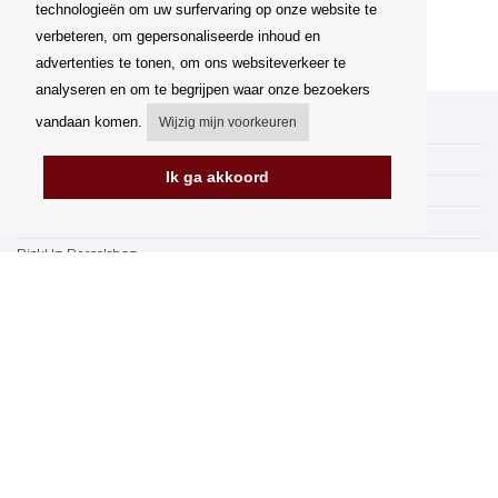
technologieën om uw surfervaring op onze website te
verbeteren, om gepersonaliseerde inhoud en
advertenties te tonen, om ons websiteverkeer te
analyseren en om te begrijpen waar onze bezoekers
vandaan komen.
Wijzig mijn voorkeuren
Mijn account
Verzending
Ik ga akkoord
Betalingsmogelijkheden
Hoe te winkelen
PickUp Parcelshop
Algemene voorwaarden
Klachtenregeling
Opzegging van het contract
Facturering in de EU
FAQ
Winkel