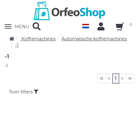
0
Zobrazit
MENU
nabidku
Koffiemachines
Automatische koffiemachines
-1
-1
-1
1
Toon filters