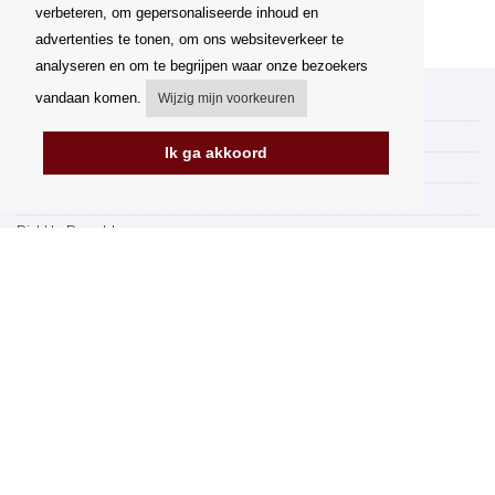
verbeteren, om gepersonaliseerde inhoud en
advertenties te tonen, om ons websiteverkeer te
analyseren en om te begrijpen waar onze bezoekers
vandaan komen.
Wijzig mijn voorkeuren
Mijn account
Verzending
Ik ga akkoord
Betalingsmogelijkheden
Hoe te winkelen
PickUp Parcelshop
Algemene voorwaarden
Klachtenregeling
Opzegging van het contract
Facturering in de EU
FAQ
Winkel
Gegevensbescherming