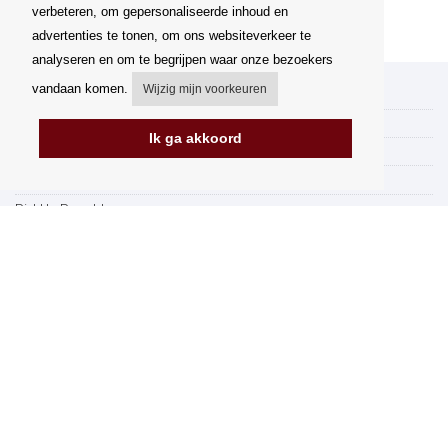
verbeteren, om gepersonaliseerde inhoud en
advertenties te tonen, om ons websiteverkeer te
analyseren en om te begrijpen waar onze bezoekers
vandaan komen.
Wijzig mijn voorkeuren
Mijn account
Verzending
Ik ga akkoord
Betalingsmogelijkheden
Hoe te winkelen
PickUp Parcelshop
Algemene voorwaarden
Klachtenregeling
Opzegging van het contract
Facturering in de EU
FAQ
Winkel
Gegevensbescherming